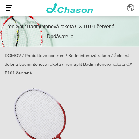
Iron Split Badmintonová raketa CX-B101 červená
Dodávatelia
DOMOV
/
Produktové centrum
/
Bedmintonová raketa
/
Železná
delená bedmintonová raketa
/
Iron Split Badmintonová raketa CX-
B101 červená