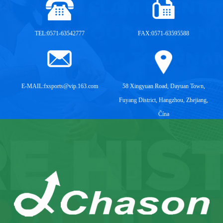
TEL:0571-63542777
FAX:0571-63595588
E-MAIL:
fxsports@vip.163.com
58 Xingyuan Road, Dayuan Town,
Fuyang District, Hangzhou, Zhejiang,
Čína