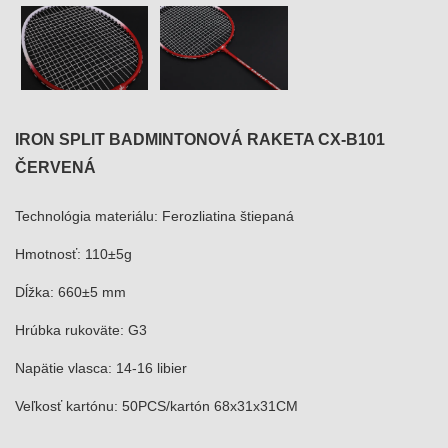
IRON SPLIT BADMINTONOVÁ RAKETA CX-B101
ČERVENÁ
Technológia materiálu: Ferozliatina štiepaná
Hmotnosť: 110±5g
Dĺžka: 660±5 mm
Hrúbka rukoväte: G3
Napätie vlasca: 14-16 libier
Veľkosť kartónu: 50PCS/kartón 68x31x31CM