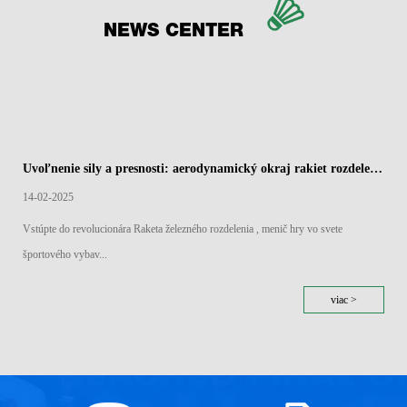
NEWS CENTER
Uvoľnenie sily a presnosti: aerodynamický okraj rakiet rozdelenia železného rozdelenia
14-02-2025
Vstúpte do revolucionára Raketa železného rozdelenia , menič hry vo svete
športového vybav...
viac >